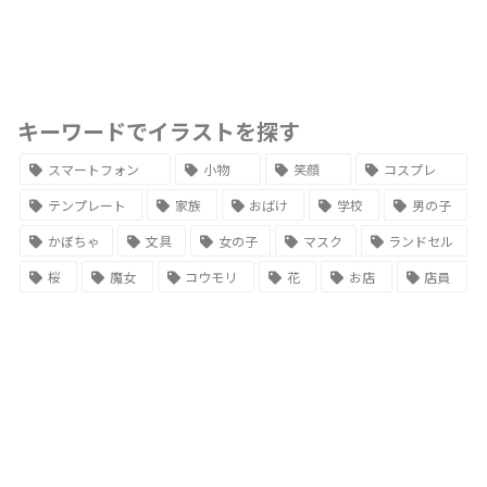
キーワードでイラストを探す
スマートフォン
小物
笑顔
コスプレ
テンプレート
家族
おばけ
学校
男の子
かぼちゃ
文具
女の子
マスク
ランドセル
桜
魔女
コウモリ
花
お店
店員