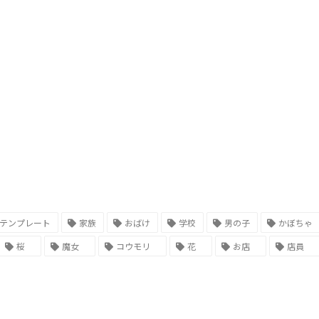
テンプレート
家族
おばけ
学校
男の子
かぼちゃ
桜
魔女
コウモリ
花
お店
店員