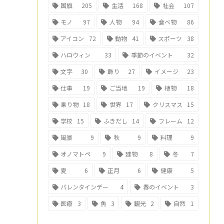
国旗
205
生活
168
社会
107
モノ
97
人物
94
食べ物
86
アイコン
72
動物
41
スポーツ
38
ハロウィン
33
季節のイベント
32
文字
30
飾り
27
イメージ
23
仕事
19
ご当地
19
植物
18
乗り物
18
世界
17
クリスマス
15
学校
15
ふきだし
14
フレーム
12
風景
9
秋
9
料理
9
オノマトペ
9
建物
8
冬
7
夏
6
正月
6
健康
5
バレンタインデー
4
春のイベント
3
医療
3
魚
3
観光
2
自然
1