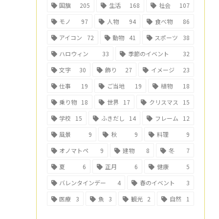
国旗
205
生活
168
社会
107
モノ
97
人物
94
食べ物
86
アイコン
72
動物
41
スポーツ
38
ハロウィン
33
季節のイベント
32
文字
30
飾り
27
イメージ
23
仕事
19
ご当地
19
植物
18
乗り物
18
世界
17
クリスマス
15
学校
15
ふきだし
14
フレーム
12
風景
9
秋
9
料理
9
オノマトペ
9
建物
8
冬
7
夏
6
正月
6
健康
5
バレンタインデー
4
春のイベント
3
医療
3
魚
3
観光
2
自然
1