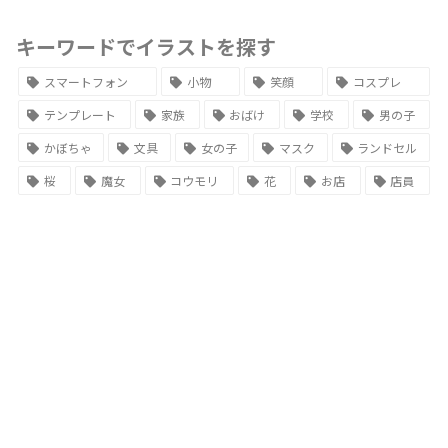
キーワードでイラストを探す
スマートフォン
小物
笑顔
コスプレ
テンプレート
家族
おばけ
学校
男の子
かぼちゃ
文具
女の子
マスク
ランドセル
桜
魔女
コウモリ
花
お店
店員