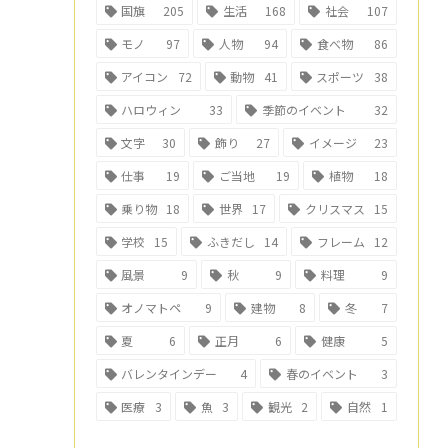
国旗
205
生活
168
社会
107
モノ
97
人物
94
食べ物
86
アイコン
72
動物
41
スポーツ
38
ハロウィン
33
季節のイベント
32
文字
30
飾り
27
イメージ
23
仕事
19
ご当地
19
植物
18
乗り物
18
世界
17
クリスマス
15
学校
15
ふきだし
14
フレーム
12
風景
9
秋
9
料理
9
オノマトペ
9
建物
8
冬
7
夏
6
正月
6
健康
5
バレンタインデー
4
春のイベント
3
医療
3
魚
3
観光
2
自然
1