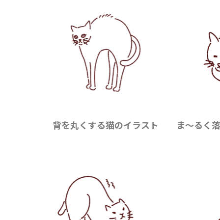
背を丸くする猫のイラスト
ま〜るく