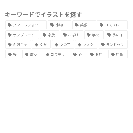
キーワードでイラストを探す
スマートフォン
小物
笑顔
コスプレ
テンプレート
家族
おばけ
学校
男の子
かぼちゃ
文具
女の子
マスク
ランドセル
桜
魔女
コウモリ
花
お店
店員