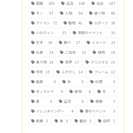
国旗
205
生活
168
社会
107
モノ
97
人物
94
食べ物
86
アイコン
72
動物
41
スポーツ
38
ハロウィン
33
季節のイベント
32
文字
30
飾り
27
イメージ
23
仕事
19
ご当地
19
植物
18
乗り物
18
世界
17
クリスマス
15
学校
15
ふきだし
14
フレーム
12
風景
9
秋
9
料理
9
オノマトペ
9
建物
8
冬
7
夏
6
正月
6
健康
5
バレンタインデー
4
春のイベント
3
医療
3
魚
3
観光
2
自然
1