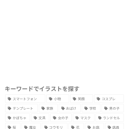
キーワードでイラストを探す
スマートフォン
小物
笑顔
コスプレ
テンプレート
家族
おばけ
学校
男の子
かぼちゃ
文具
女の子
マスク
ランドセル
桜
魔女
コウモリ
花
お店
店員