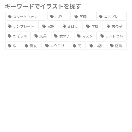
キーワードでイラストを探す
スマートフォン
小物
笑顔
コスプレ
テンプレート
家族
おばけ
学校
男の子
かぼちゃ
文具
女の子
マスク
ランドセル
桜
魔女
コウモリ
花
お店
店員