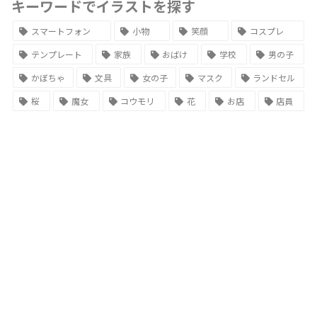
キーワードでイラストを探す
スマートフォン
小物
笑顔
コスプレ
テンプレート
家族
おばけ
学校
男の子
かぼちゃ
文具
女の子
マスク
ランドセル
桜
魔女
コウモリ
花
お店
店員