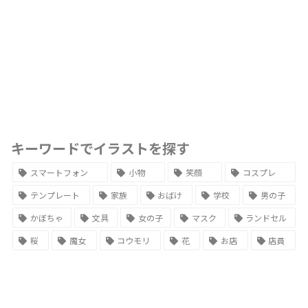
キーワードでイラストを探す
スマートフォン
小物
笑顔
コスプレ
テンプレート
家族
おばけ
学校
男の子
かぼちゃ
文具
女の子
マスク
ランドセル
桜
魔女
コウモリ
花
お店
店員