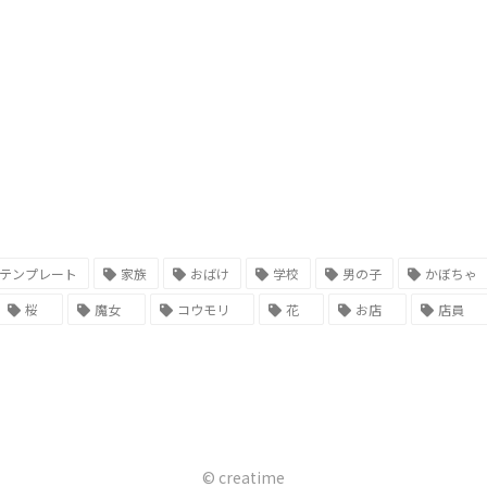
テンプレート
家族
おばけ
学校
男の子
かぼちゃ
桜
魔女
コウモリ
花
お店
店員
© creatime