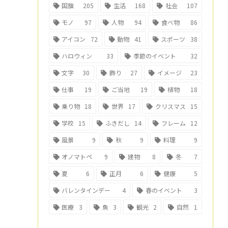
国旗
205
生活
168
社会
107
モノ
97
人物
94
食べ物
86
アイコン
72
動物
41
スポーツ
38
ハロウィン
33
季節のイベント
32
文字
30
飾り
27
イメージ
23
仕事
19
ご当地
19
植物
18
乗り物
18
世界
17
クリスマス
15
学校
15
ふきだし
14
フレーム
12
風景
9
秋
9
料理
9
オノマトペ
9
建物
8
冬
7
夏
6
正月
6
健康
5
バレンタインデー
4
春のイベント
3
医療
3
魚
3
観光
2
自然
1