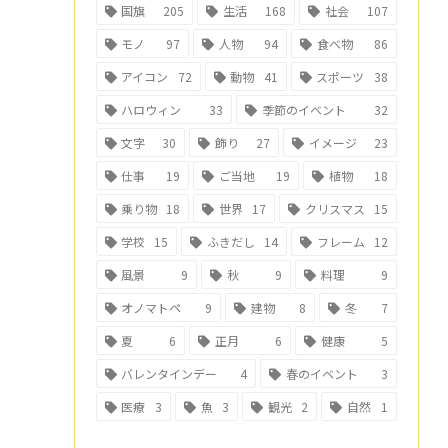
国旗
205
生活
168
社会
107
モノ
97
人物
94
食べ物
86
アイコン
72
動物
41
スポーツ
38
ハロウィン
33
季節のイベント
32
文字
30
飾り
27
イメージ
23
仕事
19
ご当地
19
植物
18
乗り物
18
世界
17
クリスマス
15
学校
15
ふきだし
14
フレーム
12
風景
9
秋
9
料理
9
オノマトペ
9
建物
8
冬
7
夏
6
正月
6
健康
5
バレンタインデー
4
春のイベント
3
医療
3
魚
3
観光
2
自然
1