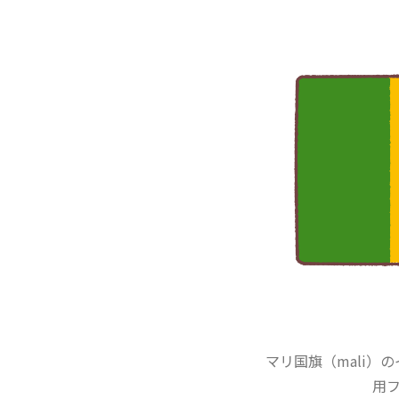
マリ国旗（mali）
用