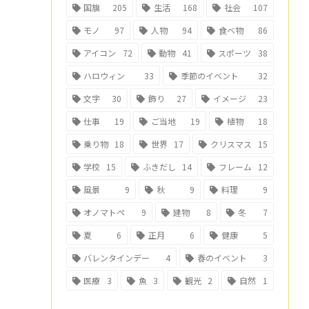
国旗
205
生活
168
社会
107
モノ
97
人物
94
食べ物
86
アイコン
72
動物
41
スポーツ
38
ハロウィン
33
季節のイベント
32
文字
30
飾り
27
イメージ
23
仕事
19
ご当地
19
植物
18
乗り物
18
世界
17
クリスマス
15
学校
15
ふきだし
14
フレーム
12
風景
9
秋
9
料理
9
オノマトペ
9
建物
8
冬
7
夏
6
正月
6
健康
5
バレンタインデー
4
春のイベント
3
医療
3
魚
3
観光
2
自然
1