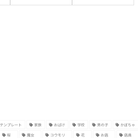
テンプレート
家族
おばけ
学校
男の子
かぼちゃ
桜
魔女
コウモリ
花
お店
店員