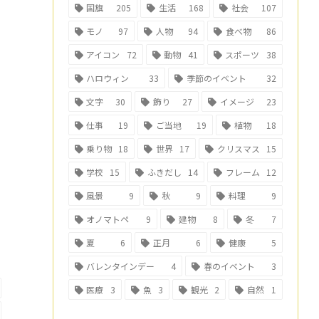
国旗
205
生活
168
社会
107
モノ
97
人物
94
食べ物
86
アイコン
72
動物
41
スポーツ
38
ハロウィン
33
季節のイベント
32
文字
30
飾り
27
イメージ
23
仕事
19
ご当地
19
植物
18
乗り物
18
世界
17
クリスマス
15
学校
15
ふきだし
14
フレーム
12
風景
9
秋
9
料理
9
オノマトペ
9
建物
8
冬
7
夏
6
正月
6
健康
5
バレンタインデー
4
春のイベント
3
医療
3
魚
3
観光
2
自然
1