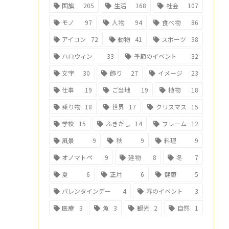
国旗
205
生活
168
社会
107
モノ
97
人物
94
食べ物
86
アイコン
72
動物
41
スポーツ
38
ハロウィン
33
季節のイベント
32
文字
30
飾り
27
イメージ
23
仕事
19
ご当地
19
植物
18
乗り物
18
世界
17
クリスマス
15
学校
15
ふきだし
14
フレーム
12
風景
9
秋
9
料理
9
オノマトペ
9
建物
8
冬
7
夏
6
正月
6
健康
5
バレンタインデー
4
春のイベント
3
医療
3
魚
3
観光
2
自然
1