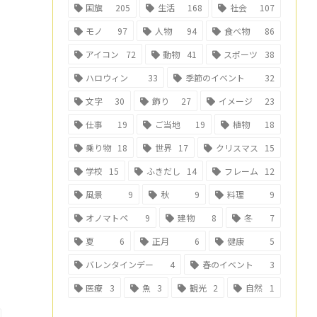
国旗
205
生活
168
社会
107
モノ
97
人物
94
食べ物
86
アイコン
72
動物
41
スポーツ
38
ハロウィン
33
季節のイベント
32
文字
30
飾り
27
イメージ
23
仕事
19
ご当地
19
植物
18
乗り物
18
世界
17
クリスマス
15
学校
15
ふきだし
14
フレーム
12
風景
9
秋
9
料理
9
オノマトペ
9
建物
8
冬
7
夏
6
正月
6
健康
5
バレンタインデー
4
春のイベント
3
医療
3
魚
3
観光
2
自然
1