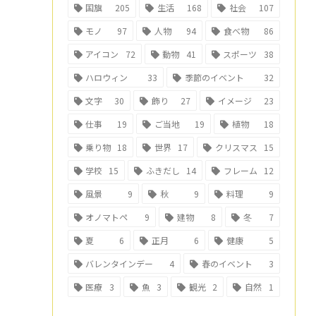
国旗
205
生活
168
社会
107
モノ
97
人物
94
食べ物
86
アイコン
72
動物
41
スポーツ
38
ハロウィン
33
季節のイベント
32
文字
30
飾り
27
イメージ
23
仕事
19
ご当地
19
植物
18
乗り物
18
世界
17
クリスマス
15
学校
15
ふきだし
14
フレーム
12
風景
9
秋
9
料理
9
オノマトペ
9
建物
8
冬
7
夏
6
正月
6
健康
5
バレンタインデー
4
春のイベント
3
医療
3
魚
3
観光
2
自然
1