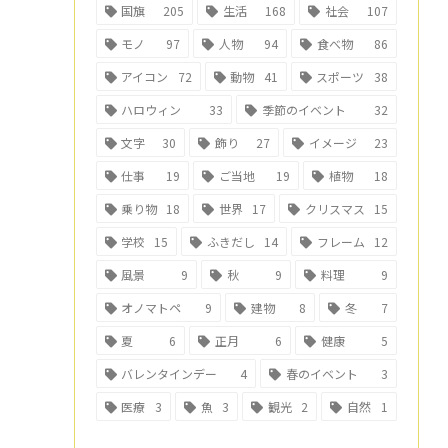
国旗
205
生活
168
社会
107
モノ
97
人物
94
食べ物
86
アイコン
72
動物
41
スポーツ
38
ハロウィン
33
季節のイベント
32
文字
30
飾り
27
イメージ
23
仕事
19
ご当地
19
植物
18
乗り物
18
世界
17
クリスマス
15
学校
15
ふきだし
14
フレーム
12
風景
9
秋
9
料理
9
オノマトペ
9
建物
8
冬
7
夏
6
正月
6
健康
5
バレンタインデー
4
春のイベント
3
医療
3
魚
3
観光
2
自然
1