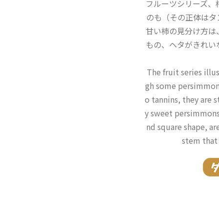
フルーツシリーズ、
のも（その正体はタ
甘い柿の見分け方は
もの、ヘタがきれい
The fruit series ill
gh some persimmons 
o tannins, they are st
y sweet persimmons, 
nd square shape, are
stem that 