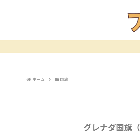
ホーム
国旗
グレナダ国旗（G