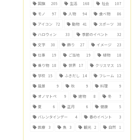
国旗
205
生活
168
社会
107
モノ
97
人物
94
食べ物
86
アイコン
72
動物
41
スポーツ
38
ハロウィン
33
季節のイベント
32
文字
30
飾り
27
イメージ
23
仕事
19
ご当地
19
植物
18
乗り物
18
世界
17
クリスマス
15
学校
15
ふきだし
14
フレーム
12
風景
9
秋
9
料理
9
オノマトペ
9
建物
8
冬
7
夏
6
正月
6
健康
5
バレンタインデー
4
春のイベント
3
医療
3
魚
3
観光
2
自然
1