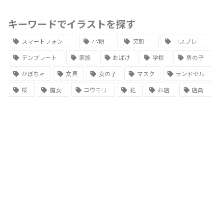
キーワードでイラストを探す
スマートフォン
小物
笑顔
コスプレ
テンプレート
家族
おばけ
学校
男の子
かぼちゃ
文具
女の子
マスク
ランドセル
桜
魔女
コウモリ
花
お店
店員