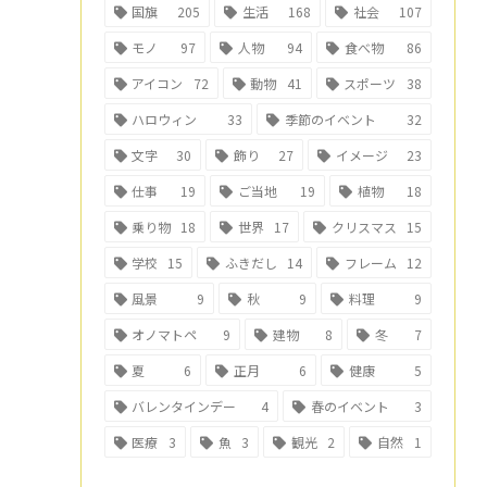
国旗
205
生活
168
社会
107
モノ
97
人物
94
食べ物
86
アイコン
72
動物
41
スポーツ
38
ハロウィン
33
季節のイベント
32
文字
30
飾り
27
イメージ
23
仕事
19
ご当地
19
植物
18
乗り物
18
世界
17
クリスマス
15
学校
15
ふきだし
14
フレーム
12
風景
9
秋
9
料理
9
オノマトペ
9
建物
8
冬
7
夏
6
正月
6
健康
5
バレンタインデー
4
春のイベント
3
医療
3
魚
3
観光
2
自然
1