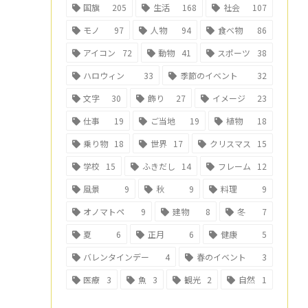
国旗
205
生活
168
社会
107
モノ
97
人物
94
食べ物
86
アイコン
72
動物
41
スポーツ
38
ハロウィン
33
季節のイベント
32
文字
30
飾り
27
イメージ
23
仕事
19
ご当地
19
植物
18
乗り物
18
世界
17
クリスマス
15
学校
15
ふきだし
14
フレーム
12
風景
9
秋
9
料理
9
オノマトペ
9
建物
8
冬
7
夏
6
正月
6
健康
5
バレンタインデー
4
春のイベント
3
医療
3
魚
3
観光
2
自然
1