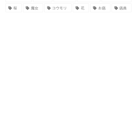
桜
魔女
コウモリ
花
お店
店員