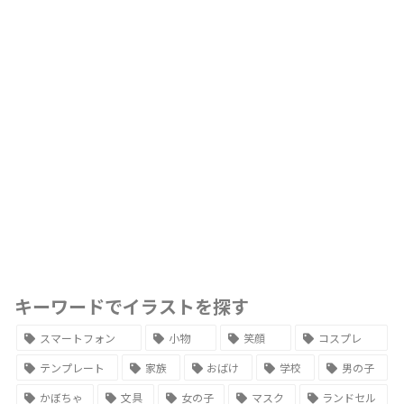
キーワードでイラストを探す
スマートフォン
小物
笑顔
コスプレ
テンプレート
家族
おばけ
学校
男の子
かぼちゃ
文具
女の子
マスク
ランドセル