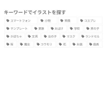
キーワードでイラストを探す
スマートフォン
小物
笑顔
コスプレ
テンプレート
家族
おばけ
学校
男の子
かぼちゃ
文具
女の子
マスク
ランドセル
桜
魔女
コウモリ
花
お店
店員