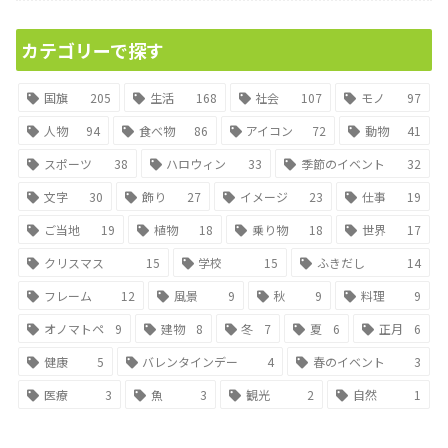
カテゴリーで探す
国旗
205
生活
168
社会
107
モノ
97
人物
94
食べ物
86
アイコン
72
動物
41
スポーツ
38
ハロウィン
33
季節のイベント
32
文字
30
飾り
27
イメージ
23
仕事
19
ご当地
19
植物
18
乗り物
18
世界
17
クリスマス
15
学校
15
ふきだし
14
フレーム
12
風景
9
秋
9
料理
9
オノマトペ
9
建物
8
冬
7
夏
6
正月
6
健康
5
バレンタインデー
4
春のイベント
3
医療
3
魚
3
観光
2
自然
1