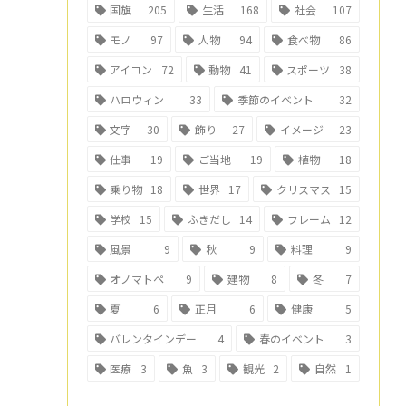
国旗
205
生活
168
社会
107
モノ
97
人物
94
食べ物
86
アイコン
72
動物
41
スポーツ
38
ハロウィン
33
季節のイベント
32
文字
30
飾り
27
イメージ
23
仕事
19
ご当地
19
植物
18
乗り物
18
世界
17
クリスマス
15
学校
15
ふきだし
14
フレーム
12
風景
9
秋
9
料理
9
オノマトペ
9
建物
8
冬
7
夏
6
正月
6
健康
5
バレンタインデー
4
春のイベント
3
医療
3
魚
3
観光
2
自然
1