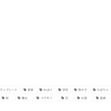
テンプレート
家族
おばけ
学校
男の子
かぼちゃ
桜
魔女
コウモリ
花
お店
店員