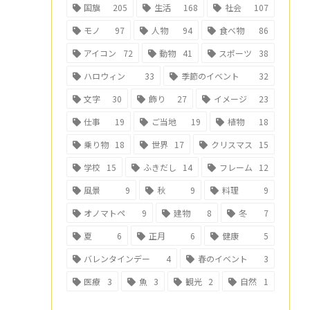
国旗
205
生活
168
社会
107
モノ
97
人物
94
食べ物
86
アイコン
72
動物
41
スポーツ
38
ハロウィン
33
季節のイベント
32
文字
30
飾り
27
イメージ
23
仕事
19
ご当地
19
植物
18
乗り物
18
世界
17
クリスマス
15
学校
15
ふきだし
14
フレーム
12
風景
9
秋
9
料理
9
オノマトペ
9
建物
8
冬
7
夏
6
正月
6
健康
5
バレンタインデー
4
春のイベント
3
医療
3
魚
3
観光
2
自然
1