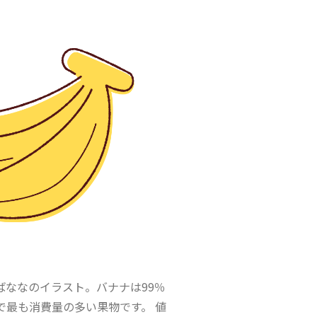
ばななのイラスト。バナナは99％
で最も消費量の多い果物です。 値