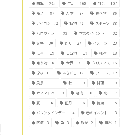
国旗
205
生活
168
社会
107
モノ
97
人物
94
食べ物
86
アイコン
72
動物
41
スポーツ
38
ハロウィン
33
季節のイベント
32
文字
30
飾り
27
イメージ
23
仕事
19
ご当地
19
植物
18
乗り物
18
世界
17
クリスマス
15
学校
15
ふきだし
14
フレーム
12
風景
9
秋
9
料理
9
オノマトペ
9
建物
8
冬
7
夏
6
正月
6
健康
5
バレンタインデー
4
春のイベント
3
医療
3
魚
3
観光
2
自然
1