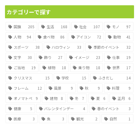
カテゴリーで探す
国旗
205
生活
168
社会
107
モノ
97
人物
94
食べ物
86
アイコン
72
動物
41
スポーツ
38
ハロウィン
33
季節のイベント
32
文字
30
飾り
27
イメージ
23
仕事
19
ご当地
19
植物
18
乗り物
18
世界
17
クリスマス
15
学校
15
ふきだし
14
フレーム
12
風景
9
秋
9
料理
9
オノマトペ
9
建物
8
冬
7
夏
6
正月
6
健康
5
バレンタインデー
4
春のイベント
3
医療
3
魚
3
観光
2
自然
1