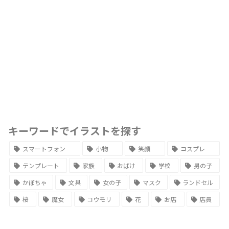
キーワードでイラストを探す
スマートフォン
小物
笑顔
コスプレ
テンプレート
家族
おばけ
学校
男の子
かぼちゃ
文具
女の子
マスク
ランドセル
桜
魔女
コウモリ
花
お店
店員