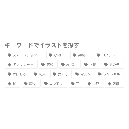
キーワードでイラストを探す
スマートフォン
小物
笑顔
コスプレ
テンプレート
家族
おばけ
学校
男の子
かぼちゃ
文具
女の子
マスク
ランドセル
桜
魔女
コウモリ
花
お店
店員