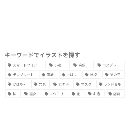
キーワードでイラストを探す
スマートフォン
小物
笑顔
コスプレ
テンプレート
家族
おばけ
学校
男の子
かぼちゃ
文具
女の子
マスク
ランドセル
桜
魔女
コウモリ
花
お店
店員