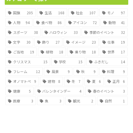
国旗
205
生活
168
社会
107
モノ
97
人物
94
食べ物
86
アイコン
72
動物
41
スポーツ
38
ハロウィン
33
季節のイベント
32
文字
30
飾り
27
イメージ
23
仕事
19
ご当地
19
植物
18
乗り物
18
世界
17
クリスマス
15
学校
15
ふきだし
14
フレーム
12
風景
9
秋
9
料理
9
オノマトペ
9
建物
8
冬
7
夏
6
正月
6
健康
5
バレンタインデー
4
春のイベント
3
医療
3
魚
3
観光
2
自然
1