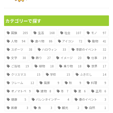
カテゴリーで探す
国旗
205
生活
168
社会
107
モノ
97
人物
94
食べ物
86
アイコン
72
動物
41
スポーツ
38
ハロウィン
33
季節のイベント
32
文字
30
飾り
27
イメージ
23
仕事
19
ご当地
19
植物
18
乗り物
18
世界
17
クリスマス
15
学校
15
ふきだし
14
フレーム
12
風景
9
秋
9
料理
9
オノマトペ
9
建物
8
冬
7
夏
6
正月
6
健康
5
バレンタインデー
4
春のイベント
3
医療
3
魚
3
観光
2
自然
1