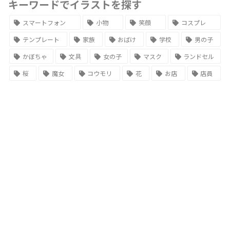
キーワードでイラストを探す
スマートフォン
小物
笑顔
コスプレ
テンプレート
家族
おばけ
学校
男の子
かぼちゃ
文具
女の子
マスク
ランドセル
桜
魔女
コウモリ
花
お店
店員