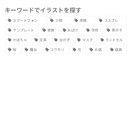
キーワードでイラストを探す
スマートフォン
小物
笑顔
コスプレ
テンプレート
家族
おばけ
学校
男の子
かぼちゃ
文具
女の子
マスク
ランドセル
桜
魔女
コウモリ
花
お店
店員