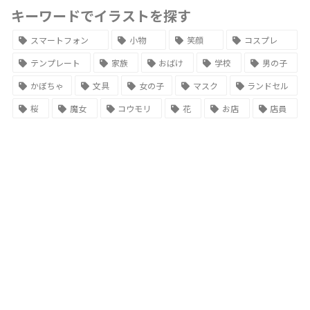
キーワードでイラストを探す
スマートフォン
小物
笑顔
コスプレ
テンプレート
家族
おばけ
学校
男の子
かぼちゃ
文具
女の子
マスク
ランドセル
桜
魔女
コウモリ
花
お店
店員