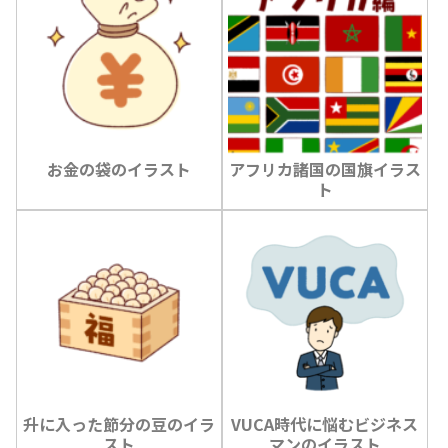
お金の袋のイラスト
アフリカ諸国の国旗イラス
ト
升に入った節分の豆のイラ
VUCA時代に悩むビジネス
スト
マンのイラスト