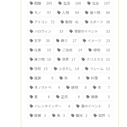
国旗
205
生活
168
社会
107
モノ
97
人物
94
食べ物
86
アイコン
72
動物
41
スポーツ
38
ハロウィン
33
季節のイベント
32
文字
30
飾り
27
イメージ
23
仕事
19
ご当地
19
植物
18
乗り物
18
世界
17
クリスマス
15
学校
15
ふきだし
14
フレーム
12
風景
9
秋
9
料理
9
オノマトペ
9
建物
8
冬
7
夏
6
正月
6
健康
5
バレンタインデー
4
春のイベント
3
医療
3
魚
3
観光
2
自然
1