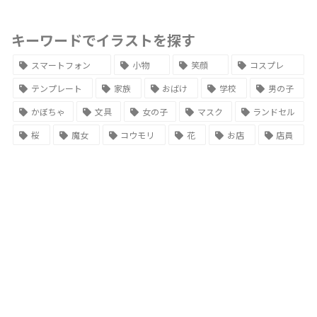
キーワードでイラストを探す
スマートフォン
小物
笑顔
コスプレ
テンプレート
家族
おばけ
学校
男の子
かぼちゃ
文具
女の子
マスク
ランドセル
桜
魔女
コウモリ
花
お店
店員