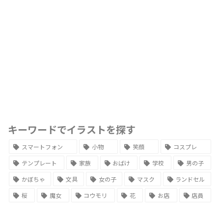
キーワードでイラストを探す
スマートフォン
小物
笑顔
コスプレ
テンプレート
家族
おばけ
学校
男の子
かぼちゃ
文具
女の子
マスク
ランドセル
桜
魔女
コウモリ
花
お店
店員