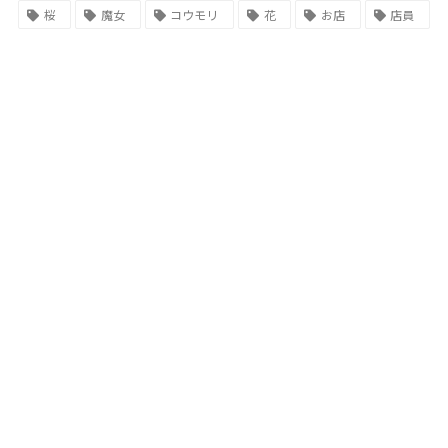
桜
魔女
コウモリ
花
お店
店員