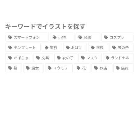
キーワードでイラストを探す
スマートフォン
小物
笑顔
コスプレ
テンプレート
家族
おばけ
学校
男の子
かぼちゃ
文具
女の子
マスク
ランドセル
桜
魔女
コウモリ
花
お店
店員