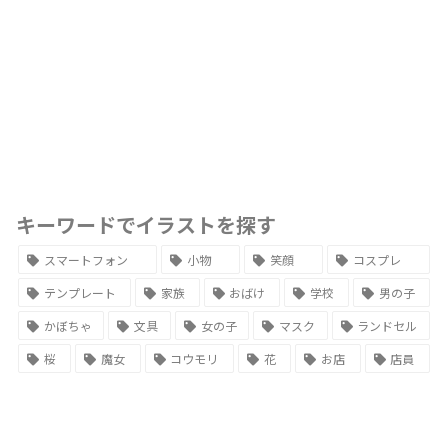
キーワードでイラストを探す
スマートフォン
小物
笑顔
コスプレ
テンプレート
家族
おばけ
学校
男の子
かぼちゃ
文具
女の子
マスク
ランドセル
桜
魔女
コウモリ
花
お店
店員