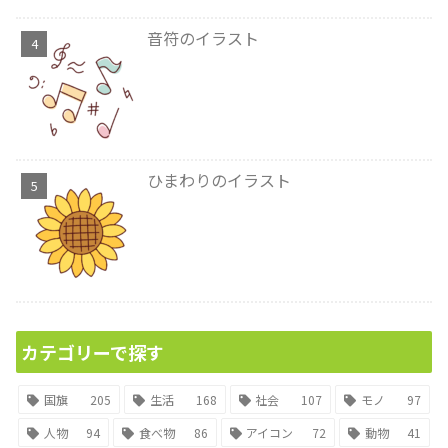
音符のイラスト
ひまわりのイラスト
カテゴリーで探す
国旗
205
生活
168
社会
107
モノ
97
人物
94
食べ物
86
アイコン
72
動物
41