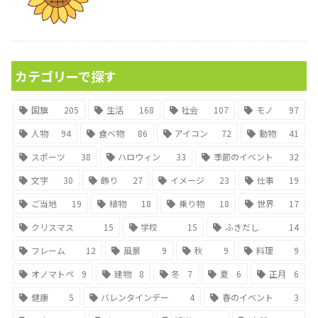
カテゴリーで探す
国旗
205
生活
168
社会
107
モノ
97
人物
94
食べ物
86
アイコン
72
動物
41
スポーツ
38
ハロウィン
33
季節のイベント
32
文字
30
飾り
27
イメージ
23
仕事
19
ご当地
19
植物
18
乗り物
18
世界
17
クリスマス
15
学校
15
ふきだし
14
フレーム
12
風景
9
秋
9
料理
9
オノマトペ
9
建物
8
冬
7
夏
6
正月
6
健康
5
バレンタインデー
4
春のイベント
3