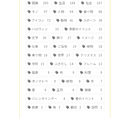
国旗
205
生活
168
社会
107
モノ
97
人物
94
食べ物
86
アイコン
72
動物
41
スポーツ
38
ハロウィン
33
季節のイベント
32
文字
30
飾り
27
イメージ
23
仕事
19
ご当地
19
植物
18
乗り物
18
世界
17
クリスマス
15
学校
15
ふきだし
14
フレーム
12
風景
9
秋
9
料理
9
オノマトペ
9
建物
8
冬
7
夏
6
正月
6
健康
5
バレンタインデー
4
春のイベント
3
医療
3
魚
3
観光
2
自然
1