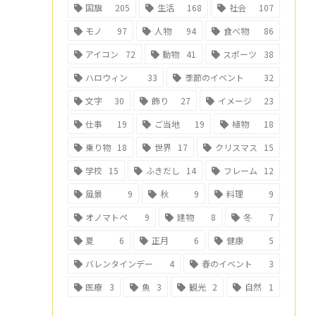
国旗
205
生活
168
社会
107
モノ
97
人物
94
食べ物
86
アイコン
72
動物
41
スポーツ
38
ハロウィン
33
季節のイベント
32
文字
30
飾り
27
イメージ
23
仕事
19
ご当地
19
植物
18
乗り物
18
世界
17
クリスマス
15
学校
15
ふきだし
14
フレーム
12
風景
9
秋
9
料理
9
オノマトペ
9
建物
8
冬
7
夏
6
正月
6
健康
5
バレンタインデー
4
春のイベント
3
医療
3
魚
3
観光
2
自然
1