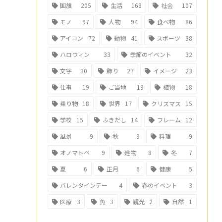
国旗
205
生活
168
社会
107
モノ
97
人物
94
食べ物
86
アイコン
72
動物
41
スポーツ
38
ハロウィン
33
季節のイベント
32
文字
30
飾り
27
イメージ
23
仕事
19
ご当地
19
植物
18
乗り物
18
世界
17
クリスマス
15
学校
15
ふきだし
14
フレーム
12
風景
9
秋
9
料理
9
オノマトペ
9
建物
8
冬
7
夏
6
正月
6
健康
5
バレンタインデー
4
春のイベント
3
医療
3
魚
3
観光
2
自然
1