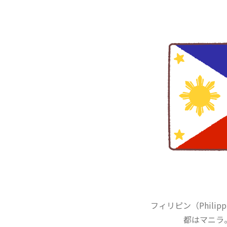
フィリピン（Phili
都はマニラ