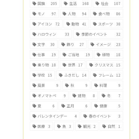
国旗
205
生活
168
社会
107
モノ
97
人物
94
食べ物
86
アイコン
72
動物
41
スポーツ
38
ハロウィン
33
季節のイベント
32
文字
30
飾り
27
イメージ
23
仕事
19
ご当地
19
植物
18
乗り物
18
世界
17
クリスマス
15
学校
15
ふきだし
14
フレーム
12
風景
9
秋
9
料理
9
オノマトペ
9
建物
8
冬
7
夏
6
正月
6
健康
5
バレンタインデー
4
春のイベント
3
医療
3
魚
3
観光
2
自然
1