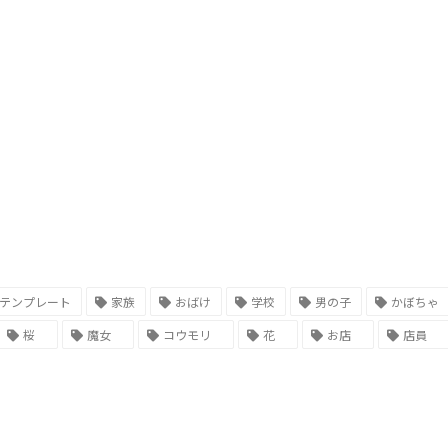
テンプレート
家族
おばけ
学校
男の子
かぼちゃ
桜
魔女
コウモリ
花
お店
店員