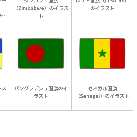
ブー
ジンバブエ国旗
レソト国旗（Lesotho）
（Zimbabwe）のイラス
のイラスト
ラス
ト
ラス
バングラデシュ国旗のイ
セネガル国旗
ラスト
（Senegal）のイラスト