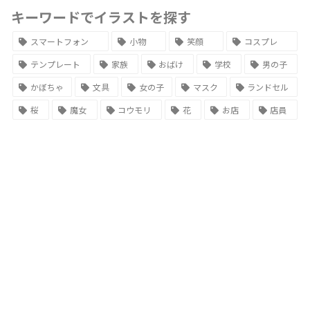
キーワードでイラストを探す
スマートフォン
小物
笑顔
コスプレ
テンプレート
家族
おばけ
学校
男の子
かぼちゃ
文具
女の子
マスク
ランドセル
桜
魔女
コウモリ
花
お店
店員