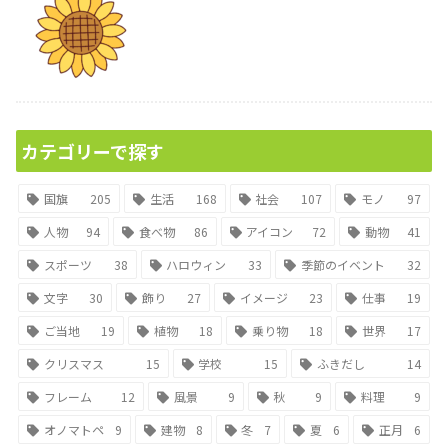
カテゴリーで探す
国旗
205
生活
168
社会
107
モノ
97
人物
94
食べ物
86
アイコン
72
動物
41
スポーツ
38
ハロウィン
33
季節のイベント
32
文字
30
飾り
27
イメージ
23
仕事
19
ご当地
19
植物
18
乗り物
18
世界
17
クリスマス
15
学校
15
ふきだし
14
フレーム
12
風景
9
秋
9
料理
9
オノマトペ
9
建物
8
冬
7
夏
6
正月
6